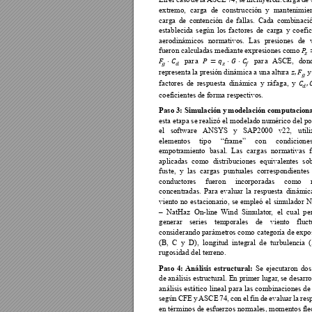
En 
el 
caso 
de 
la 
ASCE 
74, 
se 
incluyeron: 
carga 
de 
extremo, 
carga
de 
construcción 
y 
mantenimien
carga 
de 
co
ntención 
de 
fallas. 
C
ada 
combinació
establecida 
según 
los 
factores 
de 
car
ga 
y 
coefic

aerodinámicos 
normativos. 
Las 
presiones 
de 


 



 
 
fueron calcu
ladas medi
ante 
expresiones co
mo 







par
a 
par
a 
ASCE, 
don



representa 
la p
resión 
dinámica 
a una 
altura 

factores 
de 
respuesta 
dinámica 
y 
ráfaga, 
y 
coeficientes de f
orma respe
ctivos.
Paso 3: Simulación y 
modelación computacion
esta etapa se realizó el modelado nu
mérico del po
el 
software 
ANSYS 
y 
SAP2000 
v22, 
util
elementos 
tipo 
“frame” 
con 
condiciones
empotramiento 
basal. 
Las 
cargas 
normativas 
aplicadas 
como 
distribuciones 
equivalente
s 
sob
fuste,  y
  las 
cargas  puntuales  correspondientes  
conductores 
fueron 
inc
orporadas 
como 
concentradas. 
Para 
evaluar 
la 
respuesta 
dinámic
viento 
no 
estacionario, 
se 
empleó 
el 
simulador 
N
–  NatHaz  On-line 
W
ind  Simulator
,  el  cual  pe
generar 
series 
temporales 
de 
viento 
fluct
considerando parámet
ros como categoría de expo
(B,  C  y  D),  longitud  integral  de  turbulenci
a  (
rugosidad del terr
eno.
Se 
ejecutaron 
dos
Paso 
4: 
Aná
lisis 
estructural:
de análisis 
estructural. 
En p
rimer lugar
, se desarro
análisis 
estático 
lineal 
para 
las 
combinaciones 
de
según 
CFE 
y 
ASCE 
74, 
con 
el
fin 
de 
evaluar 
la 
res
en términos de esfuerzos normale
s, momentos fle