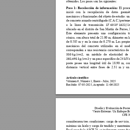
obtenidos. Los paso
s s
on lo
s siguientes:
El 
proce
Paso 
1: 
Recolección 
de 
información:
inició 
con 
la 
recopilación 
de 
datos 
geomé
mecánicos y 
f
uncional
es
 de
l objeto de 
estudio: un








de 
concreto 
armado 
ce
ntrifu
gado 
(C.A.C.) 
pertene
a 
la 
línea 
de 
transmisión 
ubicado 
en 
el 
distrito 
de 
San 
Martín 
de 
Porres, 
Este 
elemento 
presenta 
una 
configu
r
ación 
t
cónica, con altura 
total de 21.00 m, diámetro en 
l
de 
0.585 
m 
y 
en 
la 
cima 
de 
0.270 
m. 
Las 
propi
mecánicas 
del 
concreto 
utilizadas 
en 
el 
mo






corresponden 
a 
una 
resistencia 
característica 
de 








, 
un 
módulo 
de 
elast
icidad 
de 
 y un pe
so específico 
de 24 kN/m
poste  posee  una  longitud  útil  de 
18.90  m,  co
distancia  vertical 
entre 
fases  de 
2.31 
m 
y 
un 
Artículo científico
V
olumen 6
, Número 1, Enero 
- Julio, 2025
Recibido: 07
-
05
-202
5, 
Aceptado: 
11
-
06
-2025
Diseño y Evalu
ación de Poste
V
iento Extremo
: Un Enfoque B
CFE J
consideraron 
t
res 
condicio
nes: 
carga 
de 
se
rvicio,
máxima 
sin 
hi
elo 
y 
carga 
de 
tendido 
y 
mantenimi