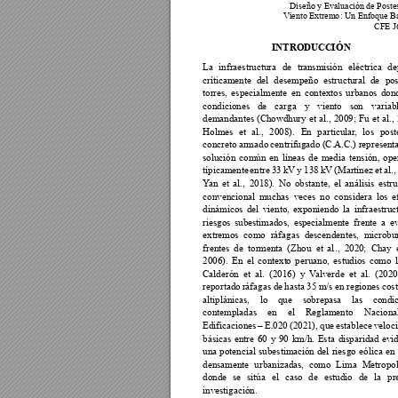
Diseño y Evalu
ación de Poste
V
iento Extremo
: Un Enfoque B
CFE J
INTRODUCC
IÓ
N
La 
infraestructura 
de 
tra
nsmisión 
eléctrica 
de
críticamente 
del 
desempeño 
estructural 
de 
po
torres, 
especialmente 
en 
contextos 
urbanos 
don
condiciones 
de 
carga 
y 
viento 
son 
variab
demandantes 
(Chowdhury 
et 
al., 
2009; 
Fu 
et 
al., 
Holmes 
et 
al., 
2008). 
En 
particu
lar
, 
los 
post
concreto ar
m
ado 
centrifugado 
(C.A.C.) represent
solución 
común 
en 
líneas 
de 
media 
tensión, 
ope
típicamente 
entre 
33 
kV 
y 
138 
kV 
(Martínez 
et 
al., 
Y
an 
et 
al., 
2018). 
No 
obstante, 
el 
análisis 
estru
convencional 
muchas 
veces 
no 
considera 
los 
e
dinámicos 
del 
viento, 
exponiendo 
la 
infraestruc
riesgos 
subestimados, 
especialmente 
f
rente 
a 
e
extremos 
como 
ráfagas 
descendentes, 
microbu
frentes 
de 
tormenta 
(Zhou
  et 
al
.,  2020
;  Chay 
2006). 
En 
el 
context
o 
peruano, 
estudio
s 
como 
Calderón 
et  a
l.  (2016
)  y 
V
alverde  et 
al. 
(2020
reportado 
ráfagas d
e hasta 
35 m
/
s 
en region
es cost
altiplánicas, 
lo 
que 
sobrepasa 
las 
condic
contempladas 
en 
el 
Reglamento 
Nacional
Edificaciones 
– 
E.020 
(
202
1)
, 
que 
establece 
veloc
básicas 
entre 
60 
y 
90 
km/h. 
Esta 
disparidad 
evid
una 
potencia
l 
subestima
ción 
del 
riesgo 
eólica 
en 
densamente 
urbanizadas, 
como 
Lima 
Metropol
donde 
se 
sitúa 
el 
caso 
de 
es
tudio 
de 
la 
pr
investigación.