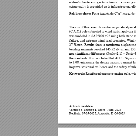
el 
di
seño 
frente 
a car
gas 
transitorias. 
La 
investigac
estructural y la 
seguridad de la inf
raestructura e
l
é
 Pos
te tensión de C°A°, 
ca
rg
a de 
Palabras clave:
The 
aim 
of 
t
his 
research 
was 
to 
comparatively
eval
(C.A.C.) pole subjected to 
wind loads, applying t
was 
modeled 
in 
SAP2000 
v22 
using 
both 
static 
a
failure, 
and 
extreme 
wind 
load 
scenarios. 
W
ind 
27.78 m/s. 
Results 
show 
a 
maximum 
displaceme
bending 
moments 
reached 
145.92 kN·m 
and 
133
non-significant 
differenc
es 
(Fcalc=2.17 
< 
Fcrit=4
the 
standards. It is 
concluded that 
ASCE 74 
provi
to 
1.08, 
enhancing 
the 
design 
against 
transient 
lo
improve structu
ral resilienc
e and the safety of u
rb
 Reinfor
ced concrete 
tension pole, wi
Keywords:
Artículo científico
V
olumen 6
, Número 1, Enero 
- Julio, 2025
Recibido: 07
-
05
-202
5, 
Aceptado: 
11
-
06
-2025