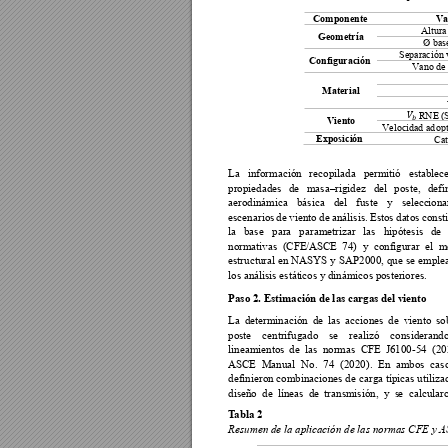
Componente
Va
Altura 
Geometría 
Ø bas
Separación 
Configuración
Vano de
Material 


 RNE (S
Viento 
Velocidad ad
opt
Cat
Exposición 
La 
información 
recopilada 
permitió
establece
propiedades 
de 
masa–rigidez 
del 
poste, 
defin
aerodinámica 
básica 
del 
fuste 
y 
selecc
iona
escenarios 
de 
vi
ento 
de 
análisis. 
Estos da
t
os 
const
la 
base 
para 
parametriz
ar 
las 
hipótesis 
de 
normativas  (CFE/ASC
E  74)  y  configurar  el  
estructural 
en 
NASYS 
y 
SAP2000, 
que 
se 
emplea
los análisis estát
icos y dinámicos po
steriores.
Paso 2. Estimación de
 l
as 
cargas del viento 
La 
de
terminación 
de 
las 
acciones 
de 
viento 
so
poste 
centrifugado 
se 
realizó 
considerando
lineamientos 
de 
las  no
rmas  CFE
  J6100-54  (20
ASCE  Manual 
No. 
74 
(2020). 
En  ambos 
caso
definieron combinaciones de 
carga típicas utiliza
diseño  de 
líneas 
de 
transmisión, 
y  s
e  calcular
T
abla 2
Resumen de la apl
icación de las 
normas CFE y 
A