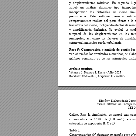
y 
desplazamientos 
máximos. 
En 
segundo 
lug
aplicó 
un 
análisis 
dinámico 
tipo 
tiempo-his
incorporando 
los 
his
toriales 
de 
viento 
simu
previamente. 
Este 
enfoque 
permitió 
estudi
comportamiento 
r
ealista 
del 
poste 
frente 
a 
la 
transitoria 
del 
viento, incluyendo 
efectos de 
reson
y 
amplificación 
dinámica. 
Se 
evaluó 
la 
evol
temporal 
de 
los 
desplazamientos 
en 
los 
tres
principales, 
así 
como 
los 
factores 
de 
amplifi
estructural indu
cidos por la 
turbulencia.
Paso 
5: 
Comparación 
y 
análisis 
de 
resu
lt
ados
vez 
obtenidos 
los 
r
esultad
os 
numéricos, 
se 
elabo
gráficos 
comparativos  de 
los 
principale
s 
parám
Artículo científico
V
olumen 6
, Número 1, Enero
 - Julio, 2025
Recibido: 07
-
05
-202
5, 
Aceptado: 
11
-
06
-2025
Diseño y Evalu
ación de Poste
V
iento Extremo
: Un Enfoque B
CFE J
Callao. 
Para 
la 
simulación, 
se 
adoptó 
una  con
conservadora 
de 
27.78 
m/s 
(100 
km
/h), 
evalua
categorías de expos
i
ción B,
 C y D.
T
abla 1
Caracterización d
el elemento en 
es
tudio para 
el 