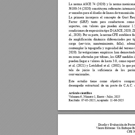
La 
norma ASCE 
74 
(2020) 
y 
la 
norma 
mexicana
J6100-54 
(
2020) 
constituyen 
referentes 
internaci
avanzados 
para 
el 
diseño 
de 
líneas 
de 
t
ransmisión 
La 
primera 
incorpora 
e
l 
concep
to 
de 
Gust 
Res
Factor 
(GRF) 
tant
o 
para 
conductore
s 
como 
soportes, 
con 
valores 
que 
pueden 
alcanzar 
1.
condiciones 
de 
exposición 
tipo 
D 
(ASCE, 
2020; 
Z
al., 
2020). P
or s
u 
parte, 
la 
norma 
CFE 
establece 
fa
de  amp
l
ificación 
diná
mica 
diferenciados 
por 
ti
carga 
(
se
rvicio, 
mantenimiento, 
falla), 
ad
emá
contemplar la 
topografía 
y 
rugosidad del
 terreno 
2020). 
Investigacio
nes 
empíricas 
han 
demostr
ado
en zonas afectada
s por tifones, los GRF m
edi
dos i
pueden 
llegar 
a 
valores 
de 
hasta 
3.0, 
como 
report
et 
al. 
(2021) 
y 
Letchfor
d 
et 
al. 
(2002), 
lo 
que 
po
tela 
de 
juicio 
la 
suficiencia 
de 
los 
pará
convencionales.
Este 
estudio 
tiene 
como 
objet
i
vo 
compara
desempeño 
estru
ctural 
de 
un  poste 
de  C.A
.C. 
Artículo científico
V
olumen 6
, Número 1, Enero
 - Julio, 2025
Recibido: 07
-
05
-202
5, 
Aceptado: 
11
-
06
-2025
Diseño y Evalu
ación de Poste
V
iento Extremo
: Un Enfoque B
CFE J