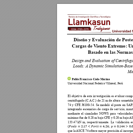
Diseño y Evalua
ción de Post
Cargas de V
iento Ex
tr
emo
: U
Basado en las Norma
Design and Ev
a
luation of Ce
n
trifug
Loads: 
A Dynamic 
S
imulation-Base
Ma
 Pablo Francisco
 Cielo Marina
Universidad Nac
ional Federico V
illareal, 
Perú
El 
objetivo de 
esta investigación es 
evaluar compa
centrifugado (C.A.C.) 
de 
21 m de 
altura 
sometido
74 
y 
CFE 
J6100-54. 
Se 
modeló 
el 
poste 
en 
SAP
integrando 
escenarios 
de 
carga 
de 
servic
io, 
m
an
mediante 
el 
simulador 
NOWS 
para 
velocidades
máximo fue d
e 0.28 m ba
jo CFE y 0
.20 m bajo 
AS















133.47 kN·m, 
respectivamente. 
La 
validación 
es
(
; 
que la
ASCE 74 
ofrece 
mayor preci
si
ón 
al incorp