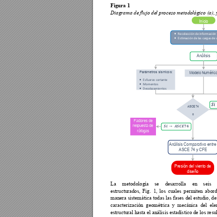
Figura 1
Diagrama de flujo de
l
 pr
oceso metodo
lógico (a),
Inicio
Recolección de información
•
Esmación de las cargas de 
•
Análisis
Parámetros sísmico
s:
Modelo Numéric
Esfuerzo cortante
•
Momentos
•
Desplazamientos
•


ASCE 74
o



Factores de 
respuesta de 
ráfagas
Análisis Com
parativo entre
ASCE 74 y CFE
Presión del viento de 
diseño
La 
metodología 
se 
desarrolla 
en 
seis 
estructurados, 
Fig. 
1,
los 
cuales 
permiten 
abord
manera sist
emática todas 
las f
ases 
del estudio, 
de
caracterización  geomét
rica  y  mecánica  del  el
estructural hasta el análisis estadístico de los re
su