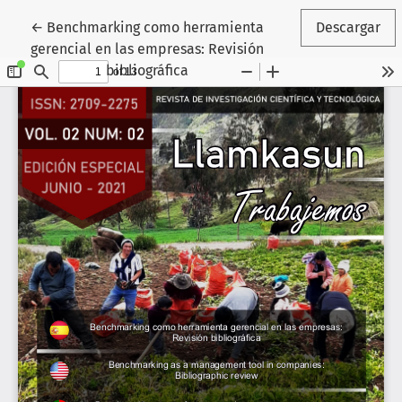
Volver a los detalles del artículo
←
Benchmarking como herramienta
Descargar
gerencial en las empresas: Revisión
bibliográfica