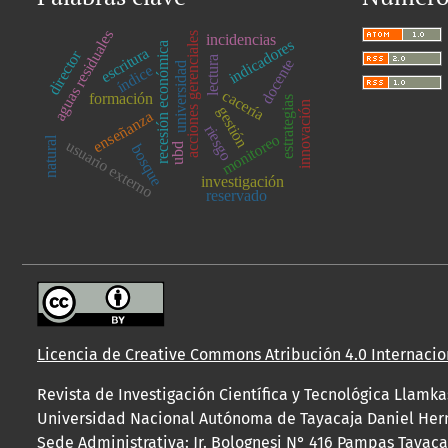
aguas residuales
acciones gerenciales
incidencias
indicadores
recesión económica
escritura
director
lectura
docente
universidad
índice
cacería
formación
estrategias
innovación
gestión
enseñanza
riesgo
monitoreo
natural
usuario externo
ubd
bosque
investigación
reservado
Licencia de Creative Commons Atribución 4.0 Internacion
Revista de Investigación Científica y Tecnológica Llamk
Universidad Nacional Autónoma de Tayacaja Daniel Her
Sede Administrativa: Jr. Bolognesi N° 416 Pampas Tayac