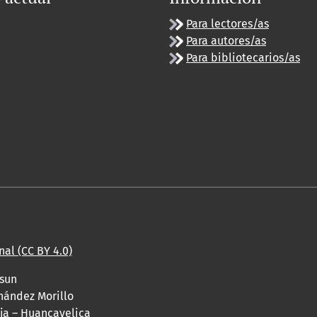
Para lectores/as
Para autores/as
Para bibliotecarios/as
al (CC BY 4.0)
asun
nández Morillo
aja – Huancavelica