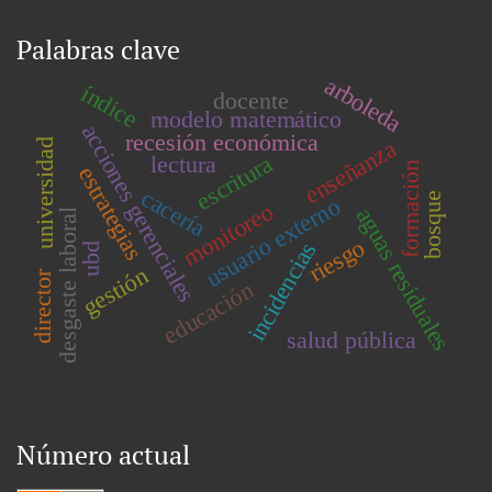
Palabras clave
arboleda
índice
docente
modelo matemático
acciones gerenciales
recesión económica
enseñanza
universidad
escritura
lectura
formación
estrategias
cacería
bosque
usuario externo
monitoreo
aguas residuales
desgaste laboral
riesgo
incidencias
ubd
gestión
director
educación
salud pública
Número actual