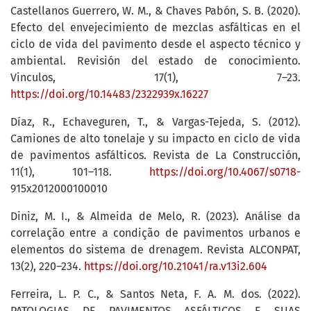
Castellanos Guerrero, W. M., & Chaves Pabón, S. B. (2020).
Efecto del envejecimiento de mezclas asfálticas en el
ciclo de vida del pavimento desde el aspecto técnico y
ambiental. Revisión del estado de conocimiento.
Vinculos, 17(1), 7–23.
https://doi.org/10.14483/2322939x.16227
Díaz, R., Echaveguren, T., & Vargas-Tejeda, S. (2012).
Camiones de alto tonelaje y su impacto en ciclo de vida
de pavimentos asfálticos. Revista de La Construcción,
11(1), 101–118.
https://doi.org/10.4067/s0718-
915x2012000100010
Diniz, M. I., & Almeida de Melo, R. (2023). Análise da
correlação entre a condição de pavimentos urbanos e
elementos do sistema de drenagem. Revista ALCONPAT,
13(2), 220–234.
https://doi.org/10.21041/ra.v13i2.604
Ferreira, L. P. C., & Santos Neta, F. A. M. dos. (2022).
PATOLOGIAS DE PAVIMENTOS ASFÁLTICOS E SUAS