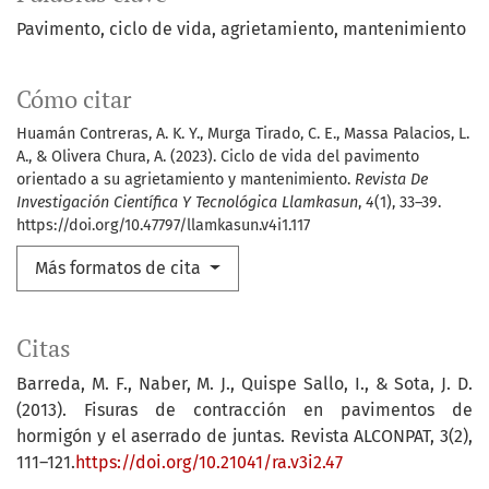
Pavimento
ciclo de vida
agrietamiento
mantenimiento
Cómo citar
Huamán Contreras, A. K. Y., Murga Tirado, C. E., Massa Palacios, L.
A., & Olivera Chura, A. (2023). Ciclo de vida del pavimento
orientado a su agrietamiento y mantenimiento.
Revista De
Investigación Científica Y Tecnológica Llamkasun
,
4
(1), 33–39.
https://doi.org/10.47797/llamkasun.v4i1.117
Más formatos de cita
Citas
Barreda, M. F., Naber, M. J., Quispe Sallo, I., & Sota, J. D.
(2013). Fisuras de contracción en pavimentos de
hormigón y el aserrado de juntas. Revista ALCONPAT, 3(2),
111–121.
https://doi.org/10.21041/ra.v3i2.47