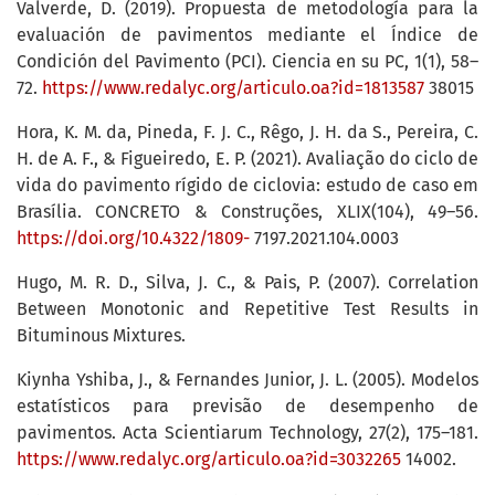
Valverde, D. (2019). Propuesta de metodología para la
evaluación de pavimentos mediante el Índice de
Condición del Pavimento (PCI). Ciencia en su PC, 1(1), 58–
72.
https://www.redalyc.org/articulo.oa?id=1813587
38015
Hora, K. M. da, Pineda, F. J. C., Rêgo, J. H. da S., Pereira, C.
H. de A. F., & Figueiredo, E. P. (2021). Avaliação do ciclo de
vida do pavimento rígido de ciclovia: estudo de caso em
Brasília. CONCRETO & Construções, XLIX(104), 49–56.
https://doi.org/10.4322/1809-
7197.2021.104.0003
Hugo, M. R. D., Silva, J. C., & Pais, P. (2007). Correlation
Between Monotonic and Repetitive Test Results in
Bituminous Mixtures.
Kiynha Yshiba, J., & Fernandes Junior, J. L. (2005). Modelos
estatísticos para previsão de desempenho de
pavimentos. Acta Scientiarum Technology, 27(2), 175–181.
https://www.redalyc.org/articulo.oa?id=3032265
14002.