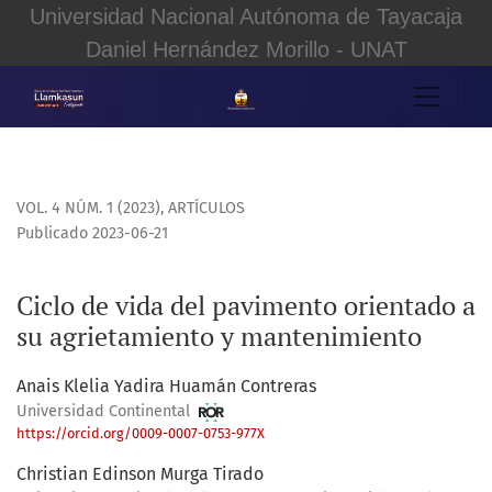
Universidad Nacional Autónoma de Tayacaja
Daniel Hernández Morillo - UNAT
Ciclo de vida del pavimento orientado a su agrietamiento
VOL. 4 NÚM. 1 (2023)
,
ARTÍCULOS
Publicado 2023-06-21
Ciclo de vida del pavimento orientado a
su agrietamiento y mantenimiento
Anais Klelia Yadira Huamán Contreras
Universidad Continental
https://orcid.org/0009-0007-0753-977X
Christian Edinson Murga Tirado