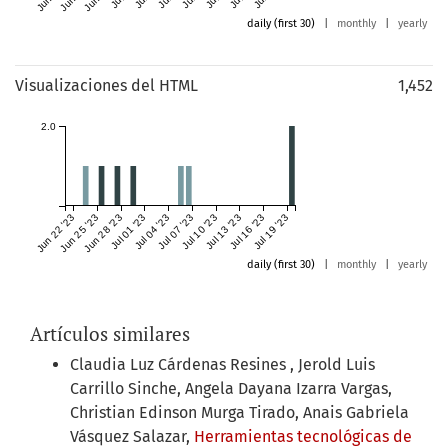
daily (first 30)
|
monthly
|
yearly
Visualizaciones del HTML
1,452
2.0
Jun 22 '23
Jun 25 '23
Jun 28 '23
Jul 01 '23
Jul 04 '23
Jul 07 '23
Jul 10 '23
Jul 13 '23
Jul 16 '23
Jul 19 '23
daily (first 30)
|
monthly
|
yearly
Artículos similares
Claudia Luz Cárdenas Resines , Jerold Luis
Carrillo Sinche, Angela Dayana Izarra Vargas,
Christian Edinson Murga Tirado, Anais Gabriela
Vásquez Salazar,
Herramientas tecnológicas de