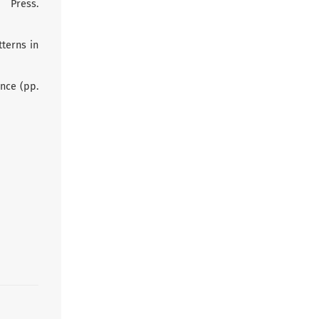
 Press.
tterns in
ence (pp.