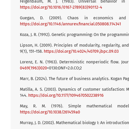
Feigenbaum, M. J. (1983). Universal behavior in 
https://doi.org/10.1016/0167-2789(83)90112-4
Guegan, D. (2009). Chaos in economics and fi
https://doi.org/10.1146/annurev.financial.050808.114341
Koza, J. R. (1992). Genetic programming: On the programmi
Lipson, H. (2009). Principles of modularity, regularity, a
9(1), 151–158.
https://doi.org/10.4024/40709.jbpc.09.03
Lorenz, E. N. (1963). Deterministic nonperiodic flow. Jou
0469(1963)020
<0130:DNF>2.0.CO;2
Marr, B. (2024). The future of business analytics. Kogan Pag
Matilla, A. S. (2003). Dynamics of customer satisfaction: 
144.
https://doi.org/10.1177/1094670502238916
May, R. M. (1976). Simple mathematical models
https://doi.org/10.1038/261459a0
Murray, J. D. (2002). Mathematical biology I: An introduction