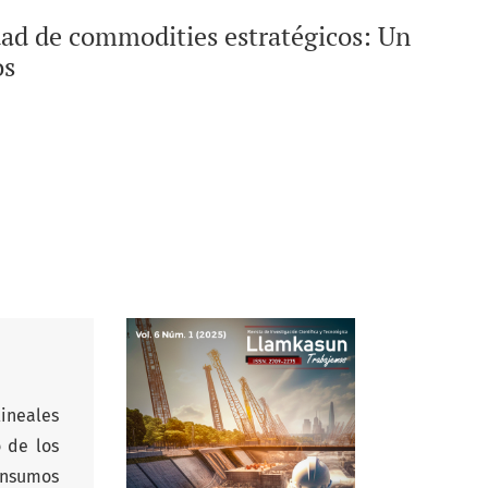
idad de commodities estratégicos: Un
os
lineales
o de los
 insumos