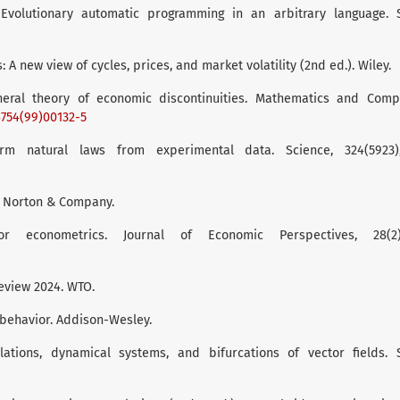
: Evolutionary automatic programming in an arbitrary language. S
: A new view of cycles, prices, and market volatility (2nd ed.). Wiley.
eneral theory of economic discontinuities. Mathematics and Comp
4754(99)00132-5
form natural laws from experimental data. Science, 324(5923)
 W. Norton & Company.
 econometrics. Journal of Economic Perspectives, 28(2)
review 2024. WTO.
 behavior. Addison-Wesley.
lations, dynamical systems, and bifurcations of vector fields. S