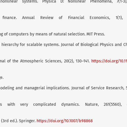
nonlinear systems. Physica D: Nonlinear Phenomena, 7(1-3),
nance. Annual Review of Financial Economics, 1(1), 1
ng of computers by means of natural selection. MIT Press.
nd hierarchy for scalable systems. Journal of Biological Physics and C
rnal of the Atmospheric Sciences, 20(2), 130–141.
https://doi.org/10.1
e.
Modeling and managerial implications. Journal of Service Research, 5
 with very complicated dynamics. Nature, 261(5560), 4
 (3rd ed.). Springer.
https://doi.org/10.1007/b98868