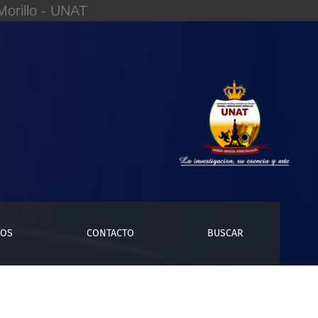
orillo - UNAT
studio en la industria peruana de electrodos
ÍOS
CONTACTO
BUSCAR