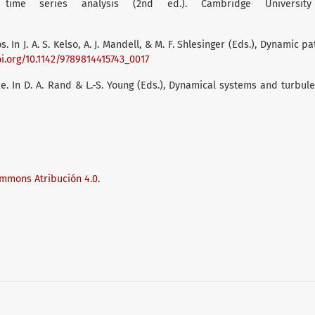
 time series analysis (2nd ed.). Cambridge University
In J. A. S. Kelso, A. J. Mandell, & M. F. Shlesinger (Eds.), Dynamic pa
oi.org/10.1142/9789814415743_0017
nce. In D. A. Rand & L.-S. Young (Eds.), Dynamical systems and turbul
ommons Atribución 4.0
.