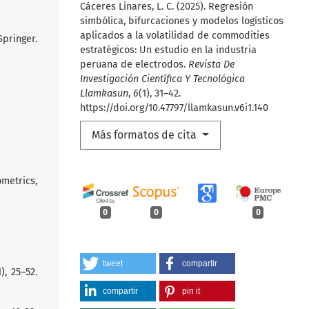
Cáceres Linares, L. C. (2025). Regresión
simbólica, bifurcaciones y modelos logísticos
aplicados a la volatilidad de commodities
pringer.
estratégicos: Un estudio en la industria
peruana de electrodos.
Revista De
Investigación Científica Y Tecnológica
Llamkasun
,
6
(1), 31–42.
https://doi.org/10.47797/llamkasun.v6i1.140
Más formatos de cita
ometrics,
0
0
0
tweet
compartir
), 25–52.
compartir
pin it