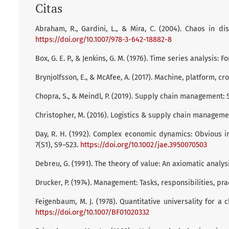
Citas
Abraham, R., Gardini, L., & Mira, C. (2004). Chaos in d
https://doi.org/10.1007/978-3-642-18882-8
Box, G. E. P., & Jenkins, G. M. (1976). Time series analysis:
Brynjolfsson, E., & McAfee, A. (2017). Machine, platform, c
Chopra, S., & Meindl, P. (2019). Supply chain management: S
Christopher, M. (2016). Logistics & supply chain manageme
Day, R. H. (1992). Complex economic dynamics: Obvious in 
7(S1), S9–S23.
https://doi.org/10.1002/jae.3950070503
Debreu, G. (1991). The theory of value: An axiomatic analys
Drucker, P. (1974). Management: Tasks, responsibilities, pr
Feigenbaum, M. J. (1978). Quantitative universality for a c
https://doi.org/10.1007/BF01020332