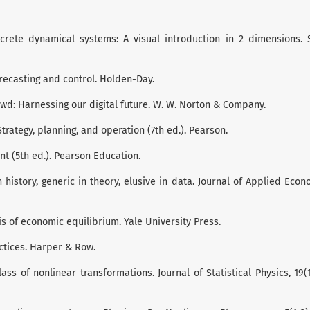
iscrete dynamical systems: A visual introduction in 2 dimensions. S
 Forecasting and control. Holden-Day.
rowd: Harnessing our digital future. W. W. Norton & Company.
trategy, planning, and operation (7th ed.). Pearson.
nt (5th ed.). Pearson Education.
history, generic in theory, elusive in data. Journal of Applied Econ
is of economic equilibrium. Yale University Press.
actices. Harper & Row.
lass of nonlinear transformations. Journal of Statistical Physics, 19(1