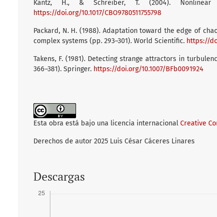
Kantz, H., & Schreiber, T. (2004). Nonlinear
https://doi.org/10.1017/CBO9780511755798
Packard, N. H. (1988). Adaptation toward the edge of chaos. 
complex systems (pp. 293–301). World Scientific.
https://d
Takens, F. (1981). Detecting strange attractors in turbule
366–381). Springer.
https://doi.org/10.1007/BFb0091924
Esta obra está bajo una licencia internacional
Creative C
Derechos de autor 2025 Luis César Cáceres Linares
Descargas