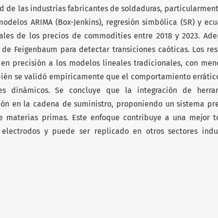
d de las industrias fabricantes de soldaduras, particularmen
modelos ARIMA (Box-Jenkins), regresión simbólica (SR) y ec
rales de los precios de commodities entre 2018 y 2023. Ade
e de Feigenbaum para detectar transiciones caóticas. Los re
n precisión a los modelos lineales tradicionales, con meno
ién se validó empíricamente que el comportamiento errático
es dinámicos. Se concluye que la integración de herra
ón en la cadena de suministro, proponiendo un sistema pre
de materias primas. Este enfoque contribuye a una mejor 
e electrodos y puede ser replicado en otros sectores indus