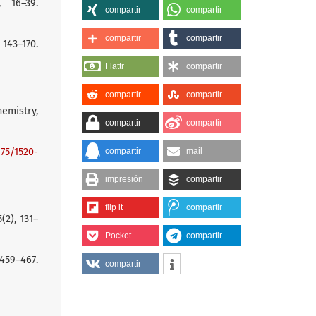
 16–39.
compartir
compartir
compartir
compartir
43–170.
Flattr
compartir
compartir
compartir
hemistry,
compartir
compartir
compartir
mail
175/1520-
impresión
compartir
flip it
compartir
(2), 131–
Pocket
compartir
59–467.
compartir