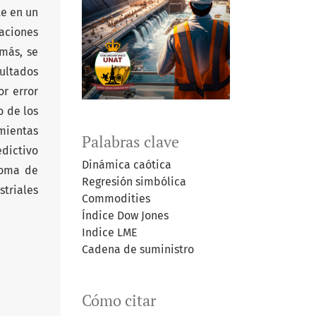
te en un
uaciones
más, se
sultados
r error
 de los
mientas
Palabras clave
dictivo
Dinámica caótica
toma de
Regresión simbólica
triales
Commodities
Índice Dow Jones
Indice LME
Cadena de suministro
Cómo citar