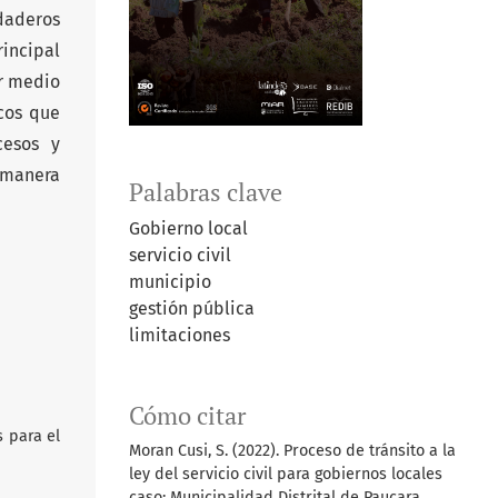
rdaderos
rincipal
or medio
cos que
cesos y
a manera
Palabras clave
Gobierno local
servicio civil
municipio
gestión pública
limitaciones
Cómo citar
s para el
Moran Cusi, S. (2022). Proceso de tránsito a la
ley del servicio civil para gobiernos locales
caso: Municipalidad Distrital de Paucara.