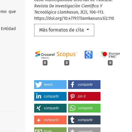
Revista De Investigación Científica Y
remo que
Tecnológica Llamkasun
,
3
(2), 106–113.
https://doi.org/10.47797/llamkasun.v3i2.110
 Entidad
Más formatos de cita
0
0
0
tweet
compartir
compartir
pin it
compartir
compartir
compartir
compartir
Flattr
compartir