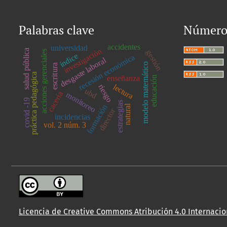
Palabras clave
Número 
accidentes
universidad
investigación
salud pública
gestión
acciones gerenciales
índice
recesión económica
desgaste laboral
modelo matemático
escritura
práctica pedagógica
enseñanza
educación
lectura
riesgo
ubd
cacería
monitoreo
covid -19
estrategias
formación
natural
director
incidencias
vol. 2 núm. 3
Licencia de Creative Commons Atribución 4.0 Internacion