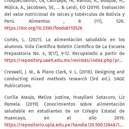
Choquechambi, LA, Callisaya, IR, Ramos, A., Bosque, H.,
Mújica, A., Jacobsen, SE, ... & Leidi, EO (2019). Evaluación
del valor nutricional de raíces y tubérculos de Bolivia y
Perú. Alimentos , 8 (11), 526.
https://doi.org/10.3390/foods8110526
Cortés, L. (2021). La alimentación saludable en los
alumnos. Vida Científica Boletín Científico De La Escuela
Preparatoria No. 4, 9(17), 9-12. Recuperado a partir de
https://repository.uaeh.edu.mx/revistas/index.php/prepa4/article/view/6626
Creswell, J. W., & Plano Clark, V. L. (2018). Designing and
conducting mixed methods research (3rd ed.). SAGE
Publications.
Curilla Araujo, Meliza Justina, Huayllani Sotacuro, Liz
Pamela. (2019). Conocimientos sobre alimentación
saludable en estudiantes de un Colegio Estatal de
Huancayo, en el año 2019.
https://repositorio.upla.edu.pe/handle/20.500.12848/1684