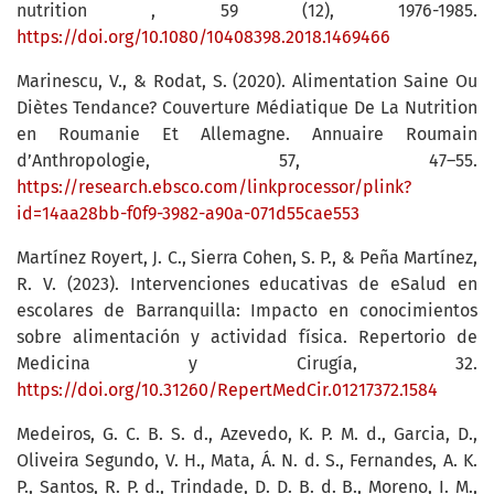
nutrition , 59 (12), 1976-1985.
https://doi.org/10.1080/10408398.2018.1469466
Marinescu, V., & Rodat, S. (2020). Alimentation Saine Ou
Diètes Tendance? Couverture Médiatique De La Nutrition
en Roumanie Et Allemagne. Annuaire Roumain
d’Anthropologie, 57, 47–55.
https://research.ebsco.com/linkprocessor/plink?
id=14aa28bb-f0f9-3982-a90a-071d55cae553
Martínez Royert, J. C., Sierra Cohen, S. P., & Peña Martínez,
R. V. (2023). Intervenciones educativas de eSalud en
escolares de Barranquilla: Impacto en conocimientos
sobre alimentación y actividad física. Repertorio de
Medicina y Cirugía, 32.
https://doi.org/10.31260/RepertMedCir.01217372.1584
Medeiros, G. C. B. S. d., Azevedo, K. P. M. d., Garcia, D.,
Oliveira Segundo, V. H., Mata, Á. N. d. S., Fernandes, A. K.
P., Santos, R. P. d., Trindade, D. D. B. d. B., Moreno, I. M.,