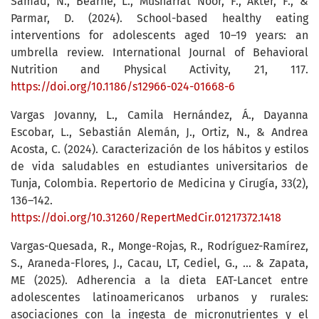
Samad, N., Bearne, L., Musharrat Noor, F., Akter, F., &
Parmar, D. (2024). School-based healthy eating
interventions for adolescents aged 10–19 years: an
umbrella review. International Journal of Behavioral
Nutrition and Physical Activity, 21, 117.
https://doi.org/10.1186/s12966-024-01668-6
Vargas Jovanny, L., Camila Hernández, Á., Dayanna
Escobar, L., Sebastián Alemán, J., Ortiz, N., & Andrea
Acosta, C. (2024). Caracterización de los hábitos y estilos
de vida saludables en estudiantes universitarios de
Tunja, Colombia. Repertorio de Medicina y Cirugía, 33(2),
136–142.
https://doi.org/10.31260/RepertMedCir.01217372.1418
Vargas-Quesada, R., Monge-Rojas, R., Rodríguez-Ramírez,
S., Araneda-Flores, J., Cacau, LT, Cediel, G., ... & Zapata,
ME (2025). Adherencia a la dieta EAT-Lancet entre
adolescentes latinoamericanos urbanos y rurales:
asociaciones con la ingesta de micronutrientes y el