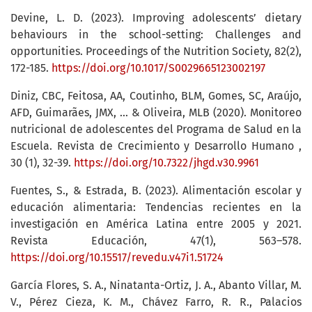
Devine, L. D. (2023). Improving adolescents’ dietary
behaviours in the school-setting: Challenges and
opportunities. Proceedings of the Nutrition Society, 82(2),
172-185.
https://doi.org/10.1017/S0029665123002197
Diniz, CBC, Feitosa, AA, Coutinho, BLM, Gomes, SC, Araújo,
AFD, Guimarães, JMX, ... & Oliveira, MLB (2020). Monitoreo
nutricional de adolescentes del Programa de Salud en la
Escuela. Revista de Crecimiento y Desarrollo Humano ,
30 (1), 32-39.
https://doi.org/10.7322/jhgd.v30.9961
Fuentes, S., & Estrada, B. (2023). Alimentación escolar y
educación alimentaria: Tendencias recientes en la
investigación en América Latina entre 2005 y 2021.
Revista Educación, 47(1), 563–578.
https://doi.org/10.15517/revedu.v47i1.51724
García Flores, S. A., Ninatanta-Ortiz, J. A., Abanto Villar, M.
V., Pérez Cieza, K. M., Chávez Farro, R. R., Palacios