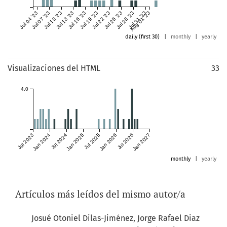
Jul 04 '23
Jul 07 '23
Jul 10 '23
Jul 13 '23
Jul 16 '23
Jul 19 '23
Jul 22 '23
Jul 25 '23
Jul 28 '23
Jul 31 '23
Aug 01 '23
daily (first 30)
|
monthly
|
yearly
Visualizaciones del HTML
33
4.0
Jul 2023
Jan 2024
Jul 2024
Jan 2025
Jul 2025
Jan 2026
Jul 2026
Jan 2027
monthly
|
yearly
Artículos más leídos del mismo autor/a
Josué Otoniel Dilas-Jiménez, Jorge Rafael Diaz