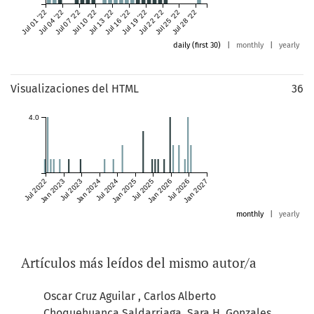
Jul 01 '22
Jul 04 '22
Jul 07 '22
Jul 10 '22
Jul 13 '22
Jul 16 '22
Jul 19 '22
Jul 22 '22
Jul 25 '22
Jul 28 '22
daily (first 30)
|
monthly
|
yearly
Visualizaciones del HTML
36
4.0
Jul 2022
Jan 2023
Jul 2023
Jan 2024
Jul 2024
Jan 2025
Jul 2025
Jan 2026
Jul 2026
Jan 2027
monthly
|
yearly
Artículos más leídos del mismo autor/a
Oscar Cruz Aguilar , Carlos Alberto
Choquehuanca Saldarriaga, Sara H. Gonzales