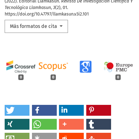
(2022). Editorial Llamkasun.
Revista De Investigación Científica Y
Tecnológica Llamkasun
,
3
(2), 01.
https://doi.org/10.47797/llamkasun.v3i2.101
Más formatos de cita
0
0
0