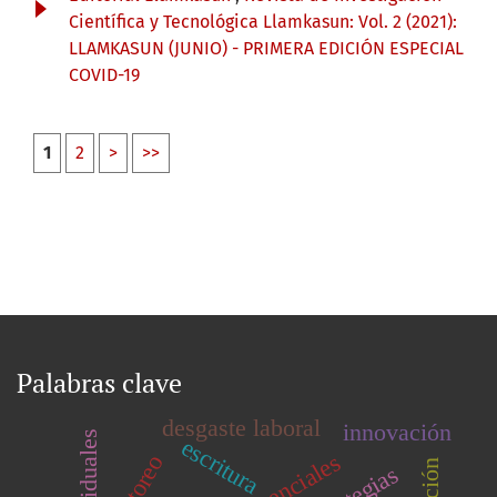
Científica y Tecnológica Llamkasun: Vol. 2 (2021):
LLAMKASUN (JUNIO) - PRIMERA EDICIÓN ESPECIAL
COVID-19
1
2
>
>>
Palabras clave
desgaste laboral
innovación
escritura