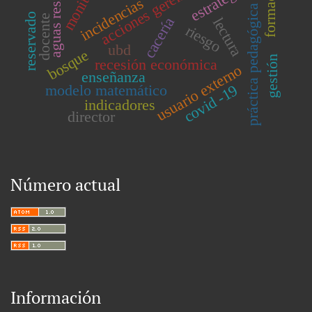
aguas residuales
acciones gerenciales
monitoreo
formación
estrategias
incidencias
práctica pedagógica
reservado
docente
lectura
cacería
riesgo
ubd
bosque
gestión
recesión económica
usuario externo
enseñanza
covid -19
modelo matemático
indicadores
director
Número actual
Información